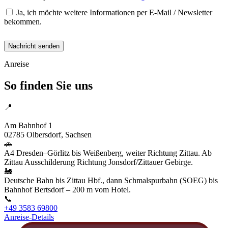
Ja, ich möchte weitere Informationen per E-Mail / Newsletter
bekommen.
Nachricht senden
Anreise
So finden Sie uns
📍
Hotel Bahnhof Bertsdorf
Am Bahnhof 1
02785 Olbersdorf, Sachsen
🚗
A4 Dresden–Görlitz bis Weißenberg, weiter Richtung Zittau. Ab
Zittau Ausschilderung Richtung Jonsdorf/Zittauer Gebirge.
🚂
×
Hotel Bahnhof Bertsdorf
Deutsche Bahn bis Zittau Hbf., dann Schmalspurbahn (SOEG) bis
Am Bahnhof 1, 02785 Olbersdorf
Bahnhof Bertsdorf – 200 m vom Hotel.
📞
+49 3583 69800
Anreise-Details
Leaflet
|
©
OpenStreetMap